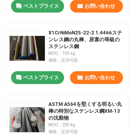
ベストプライス
お問い合わせ
X1CrNiMoN25-22-2 1.4466ステ
ンレス鋼の丸棒、尿素の等級の
ステンレス鋼
MOQ：100 kg
価格：交渉可能
ベストプライス
お問い合わせ
家へ
ASTM A564を堅くする明るい丸
棒の特別なステンレス鋼XM-13
製品
の沈殿物
MOQ：200 kg
ビデオ
価格：交渉可能