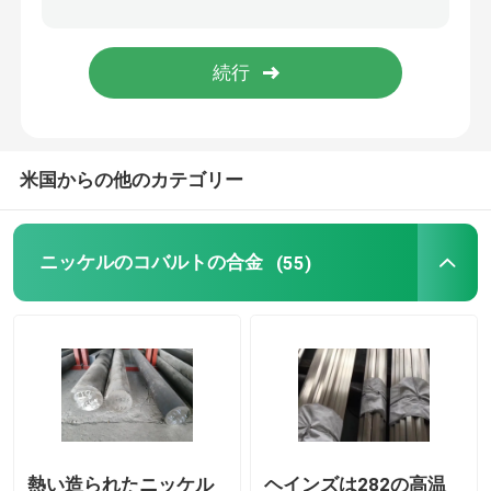
Incoloyの合金
モネルのニッケル合金
米国からの他のカテゴリー
ニモニックの合金
ニトロニックの合金
ニッケルのコバルトの合金
(55)
特別なステンレス鋼
永久マグネット合金
TI TA NB ZR合金
熱い造られたニッケル
ヘインズは282の高温