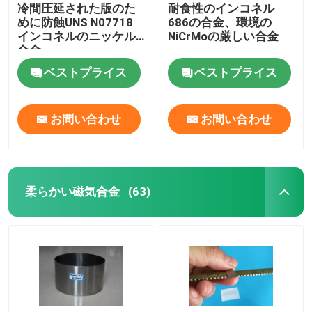
冷間圧延された版のた
耐食性のインコネル
めに防蝕UNS N07718
686の合金、環境の
インコネルのニッケル
NiCrMoの厳しい合金
合金
ベストプライス
ベストプライス
お問い合わせ
お問い合わせ
柔らかい磁気合金
(63)