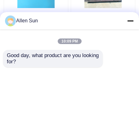
Kovarの管の管理された
拡張のKovarの熱い造ら
Allen Sun
拡張はO.D. 0.2-8mmの
れた管理された合金、
厚さ0.015-0.5mmを合
丸棒のガラス シーリン
金にします
グ合金
10:09 PM
ベストプライス
ベストプライス
Good day, what product are you looking 
for?
お問い合わせ
お問い合わせ
多くを見て下さい
ホーム
企業情報
お問い合わせ
Desktop Site
地図
Privacy Policy