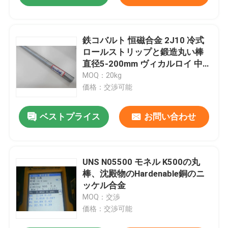
鉄コバルト 恒磁合金 2J10 冷式
ロールストリップと鍛造丸い棒
直径5-200mm ヴィカルロイ 中国
出身
MOQ：20kg
価格：交渉可能
ベストプライス
お問い合わせ
UNS N05500 モネル K500の丸
棒、沈殿物のHardenable銅のニ
ッケル合金
MOQ：交渉
価格：交渉可能