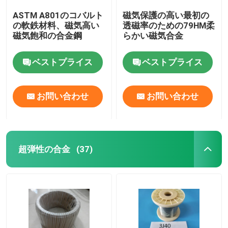
ASTM A801のコバルト
磁気保護の高い最初の
の軟鉄材料、磁気高い
透磁率のための79HM柔
磁気飽和の合金鋼
らかい磁気合金
ベストプライス
ベストプライス
お問い合わせ
お問い合わせ
超弾性の合金
(37)