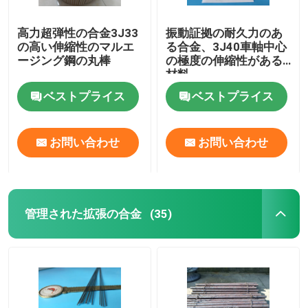
高力超弾性の合金3J33
振動証拠の耐久力のあ
の高い伸縮性のマルエ
る合金、3J40車軸中心
ージング鋼の丸棒
の極度の伸縮性がある
材料
ベストプライス
ベストプライス
お問い合わせ
お問い合わせ
管理された拡張の合金
(35)