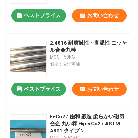
ベストプライス
お問い合わせ
わたしたち に つい て
工場 ツアー
2.4816 耐腐蝕性・高温性 ニッケ
ル合金丸棒
品質管理
MOQ：50KG
価格：交渉可能
連絡 ください
ベストプライス
お問い合わせ
ニュース
事件
FeCo27 飽和 鍛造 柔らかい磁気
合金 丸い棒 HiperCo27 ASTM
A801 タイプ 2
引金 を 求め て ください
MOQ：30のKG