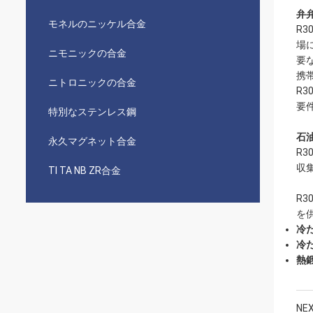
弁
モネルのニッケル合金
R3
場
ニモニックの合金
要
携
ニトロニックの合金
R3
要件
特別なステンレス鋼
石
永久マグネット合金
R3
収
TI TA NB ZR合金
R3
を
冷た
冷た
熱鍛
NEX