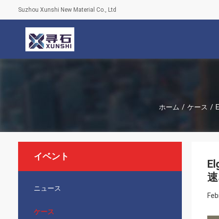
Suzhou Xunshi New Material Co., Ltd
ホーム
/
ケース
/
イベント
E
速
ニュース
Feb
ケース