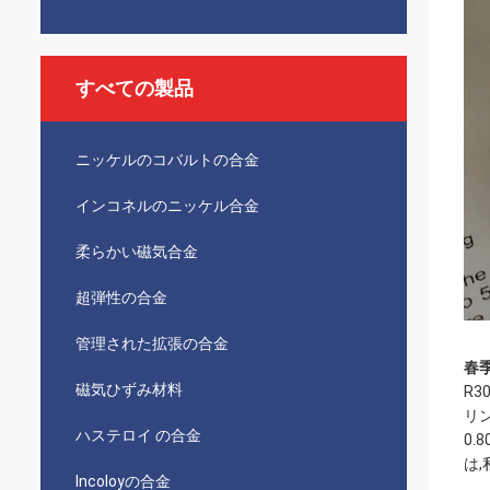
すべての製品
ニッケルのコバルトの合金
インコネルのニッケル合金
柔らかい磁気合金
超弾性の合金
管理された拡張の合金
春
磁気ひずみ材料
R
リ
ハステロイ の合金
0.
は
Incoloyの合金