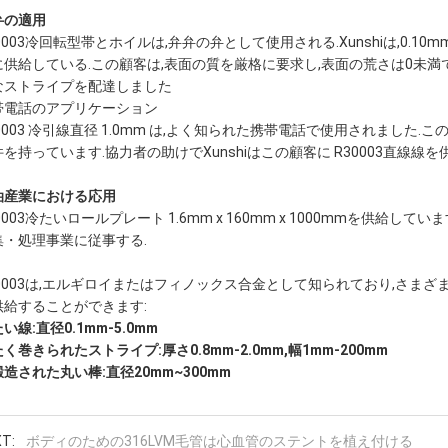
弁の適用
0003冷回転型帯とホイルは,弁弁の弁として使用される.Xunshiは,0.1
に供給している.この顧客は,表面の質を厳格に要求し,表面の荒さは0未満
なストライプを配達しました
帯電話のアプリケーション
0003 冷引線直径 1.0mm は,よく知られた携帯電話で使用されました
を持っています.協力者の助けでXunshiはこの顧客に R30003直線線を
油産業における応用
0003冷たいロールプレート 1.6mm x 160mm x 1000mmを供
集・処理事業に従事する.
0003は,エルギロイまたはフィノックス合金として知られており,さまざまな
供給することができます:
い線:直径0.1mm-5.0mm
く巻きられたストライプ:厚さ0.8mm-2.0mm,幅1mm-200mm
造された丸い棒:直径20mm~300mm
T:
ボディのための316LVM毛管は心血管のステントを植え付ける