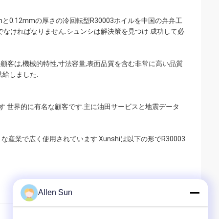
0mmと0.12mmの厚さの冷回転型R30003ホイルを中国の弁弁工
でなければなりません.シュンシは解決策を見つけ 成功して必
.この顧客は,機械的特性,寸法容量,表面品質を含む非常に高い品質
供給しました.
給しています 世界的に有名な顧客です.主に油田サービスと地震データ
産業で広く使用されています.Xunshiは以下の形でR30003
Allen Sun