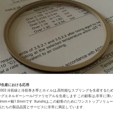
季生産における応用
30003 冷筋線と冷筋巻き帯とホイルは,高性能なスプリングを生産するた
ングエネルギーシール/ヴァリセアルを生産します.この顧客は,非常に薄い
80mm × 幅1.0mmです. Xunshiは,この顧客のためにワンストッ
,私たちの製品品質とサービスに非常に満足しています.