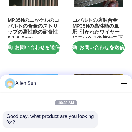
わたしたち に つい て
MP35Nのニッケルのコ
コバルトの防蝕合金
バルトの合金のストリ
MP35Nの高性能の風
ップの高性能の耐食性
邪-引かれたワイヤー--
工場 ツアー
0.1-5.0mm
にニッケルを被せて下
さい
お問い合わせを送信
お問い合わせを送信
品質管理
連絡 ください
Allen Sun
ニュース
10:28 AM
事件
Good day, what product are you looking 
for?
R31537 ASTM F1537
ステライト 6B AMS
引金 を 求め て ください
による手術用インプラ
5894 R30016 棒 粉末