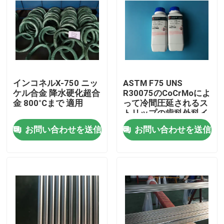
インコネルX-750 ニッ
ASTM F75 UNS
ケル合金 降水硬化超合
R30075のCoCrMoによ
金 800°Cまで 適用
って冷間圧延されるス
トリップの歯科外科イ
ンプラント塗布
お問い合わせを送信
お問い合わせを送信
家へ
製品
ビデオ