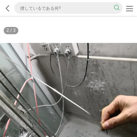
2
/
3