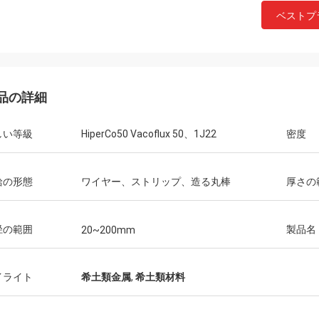
ベストプ
品の詳細
しい等級
HiperCo50 Vacoflux 50、1J22
密度
ダニエルのweree
ビジネス関係、ニッケルのコバルト
のためのすばらしいパートナーはあ
給の形態
ワイヤー、ストリップ、造る丸棒
厚さの
た!
径の範囲
製品名
20~200mm
イライト
希土類金属
,
希土類材料