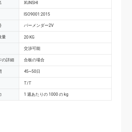
名
XUNSHI
ISO9001:2015
号
パーメンダー2V
数量
20 KG
交渉可能
ジの詳細
合板の場合
間
45~50日
T/T
力
1 週あたりの 1000 の kg