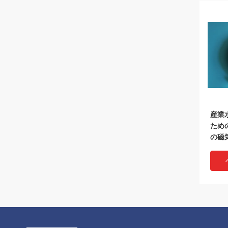
産業
ため
の磁