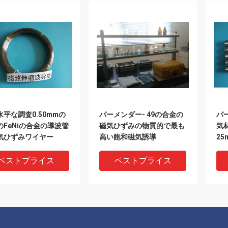
水平な調査0.50mmの
パーメンダー- 49の合金の
パ
のFeNiの合金の導波管
磁気ひずみの物質的で最も
気
気ひずみワイヤー
高い飽和磁気誘導
25
ベストプライス
ベストプライス