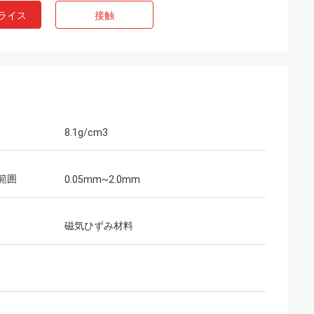
ライス
接触
8.1g/cm3
範囲
0.05mm~2.0mm
磁気ひずみ材料