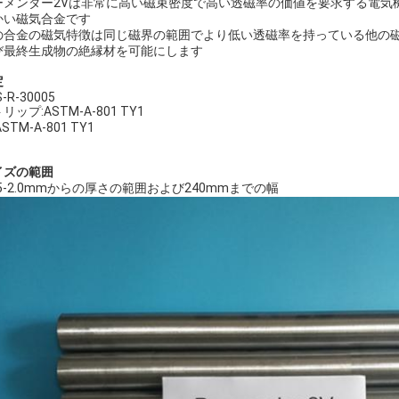
ーメンダー2Vは非常に高い磁束密度で高い透磁率の価値を要求する電気
かい磁気合金です
の合金の磁気特徴は同じ磁界の範囲でより低い透磁率を持っている他の
び最終生成物の絶縁材を可能にします
定
-R-30005
リップ:ASTM-A-801 TY1
ASTM-A-801 TY1
イズの範囲
05-2.0mmからの厚さの範囲および240mmまでの幅