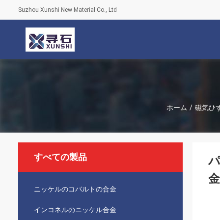
Suzhou Xunshi New Material Co., Ltd
ホーム
/
磁気ひ
すべての製品
パ
金
ニッケルのコバルトの合金
インコネルのニッケル合金