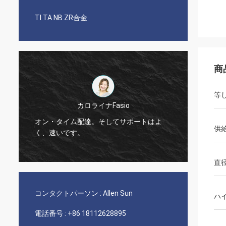
TI TA NB ZR合金
商
等
カロライナFasio
3年間
オン・タイム配達。そしてサポートはよ
の合金
供
く、速いです。
りまし
直
コンタクトパーソン :
Allen Sun
ハ
電話番号 :
+86 18112628895