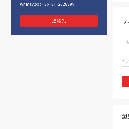
WhatsApp :
+8618112628895
連絡先
メ
製