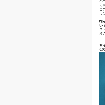
パ
ら
こ
よ
指
UNS
スト
棒:
サ
0.