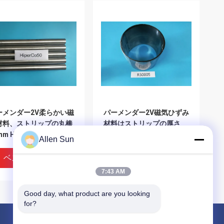
ーメンダー2V柔らかい磁
パーメンダー2V磁気ひずみ
材料、ストリップの丸棒
材料はストリップの厚さ
mm Hiperco 50の合金
0.05mm~2.0mmを冷間圧
Allen Sun
延しました
ベストプライス
ベストプライス
7:43 AM
Good day, what product are you looking 
for?