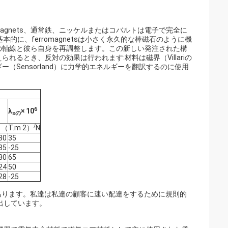
romagnets、通常鉄、ニッケルまたはコバルトは電子で完全に
に、ferromagnetsは小さく永久的な棒磁石のように機
の軸線と彼ら自身を再調整します。この新しい発注された構
るとき、反対の効果は行われます:材料は磁界（Villariの
Sensorland）に力学的エネルギーを翻訳するのに使用
6
λ
× 10
sの
/
（T.m 2）
N
30
35
35
-25
30
65
24
50
28
-25
があります。私達は私達の顧客に速い配達をするために規則的
出しています。