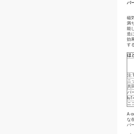
パ
磁気
満
能
造
効
す
ほ
注:
ニ
共同
パ
Iu1
ニ
A
な
パー