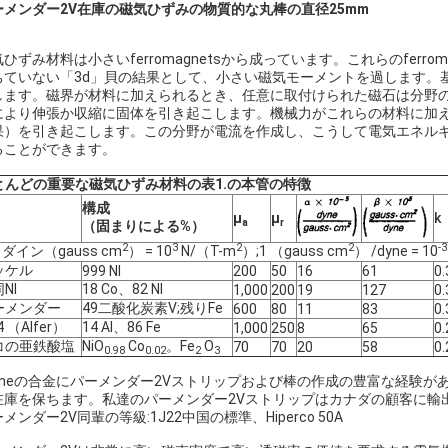
ーメンダー2V在庫の磁気ひずみの物質的な丸棒の直径25mm
ひずみ材料は小さいferromagnetsから成っています。これらのfer
ちていない「3d」貝の結果として、小さい磁気モーメントを過します。基本的
します。磁界が材料に加えられるとき、任意に取付けられた磁石は分野
により伸張か収縮に固体を引き起こします。機械力がこれらの材料に加えられ
果）を引き起こします。この分野が電流を作成し、こうして電気エネルギー（
ることができます。
とんどの重要な磁気ひずみ材料の表1.の本管の特徴
構成
μ
μ
k
a
r
（固まりによる%）
2
3
2
2
-3
1ダイン（gauss cm
） = 10
N/（T-m
）;1 （gauss cm
） /dyne = 10
ッケル
999 NI
200
50
16
61
0.
NI
18 Co、82 NI
1,000
200
19
127
0.
ーメンダー
49二酸化炭素V;残りFe
600
80
11
83
0.
4 （Alfer）
14 Al、86 Fe
1,000
250
8
65
0.
コの亜鉄酸塩
NiO
Co
。Fe
O
70
70
20
58
0.
0.98
0.02
2
3
-oneの合金にパーメンダー2Vストリップおよび棒の作成の豊富な経験
在庫を保ちます。私達のパーメンダー2Vストリップはカナダの顧客に輸
メンダー2V同輩の等級:1J22中国の標準、Hiperco 50A