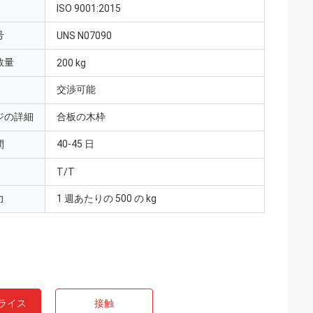
ISO 9001:2015
号
UNS N07090
数量
200 kg
交渉可能
ジの詳細
合板の木枠
間
40-45 日
T/T
力
1 週あたりの 500 の kg
ライス
接触