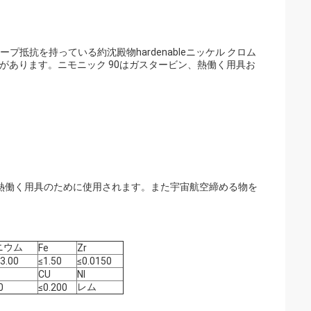
クリープ抵抗を持っている約沈殿物hardenableニッケル クロム
抗があります。ニモニック 90はガスタービン、熱働く用具お
熱働く用具のために使用されます。また宇宙航空締める物を
ニウム
Fe
Zr
3.00
≤1.50
≤0.0150
CU
NI
レム
0
≤0.200