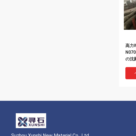
高力W
N07
の沈殿
Suzhou Xunshi New Material Co., Ltd