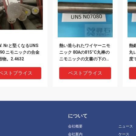
. Nrと堅くなるUNS
熱い造られたワイヤーニモ
熱鍛
090 ニモニックの合金
ニック 80Aの815°C丸棒の
丸い
物。2.4632
ニモニックの文書の下の温
度
度
ベストプライス
ベストプライス
について
会社概要
ニュース
会社案内
ケース