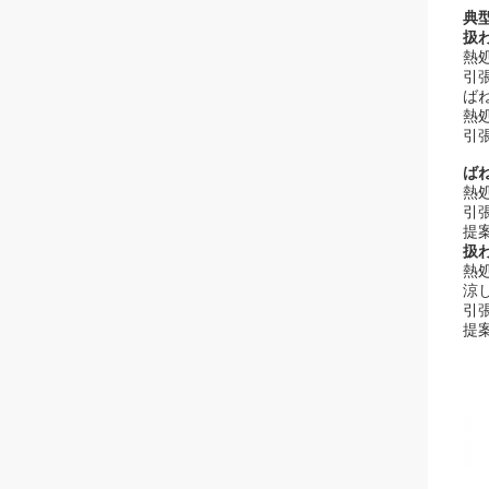
典
扱
熱処理
引張
ば
熱
引張
ば
熱処
引張
提案
扱
熱処
涼し
引張強
提案