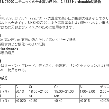
S N07090 ニモニックの合金高力W. Nr。2.4632 Hardenable沈殿物
入
S N07090は1700°F （920°C）への温度で高い圧力破裂の強さそして
バルトの合金です。UNS N07090にまた高温腐食および酸化へのよい抵
びばねに刃およびディスクのために使用されます。
性
温の高い圧力の破裂の強さそして高いクリープ抵抗
温腐食および酸化へのよい抵抗
hardenable
温動的適用
用
金はタービン・ブレード、ディスク、鍛造材、リング セクションおよび
るのに使用される。
学成分
素
チタ
C
Cr
Co
Al
量（%）
≤0.13
18.00~21.00
15.00~21.00
1.00~2.00
2.00~
素
B
Si
Mn
S
P
量（%）
≤0.020
≤0.80
≤0.40
≤0.015
≤0.02