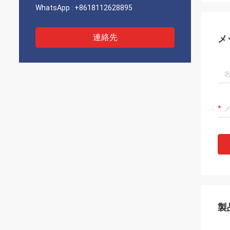
WhatsApp :
+8618112628895
連絡先
メ
製