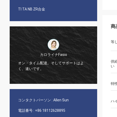
TI TA NB ZR合金
商
等
カロライナFasio
3年間
供
オン・タイム配達。そしてサポートはよ
の合金
い
く、速いです。
りまし
特
コンタクトパーソン :
Allen Sun
ハ
電話番号 :
+86 18112628895