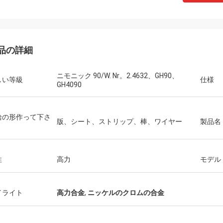
品の詳細
ニモニック 90/W. Nr。2.4632、GH90、
しい等級
仕様
GH4090
ダニエルのweree
ビジネス関係、ニッケルのコバルト
給の形作って下さ
版、シート、ストリップ、棒、ワイヤー
製品名
のためのすばらしいパートナーはあ
た!
性
高力
モデル
イライト
高力合金
,
ニッケルのクロムの合金