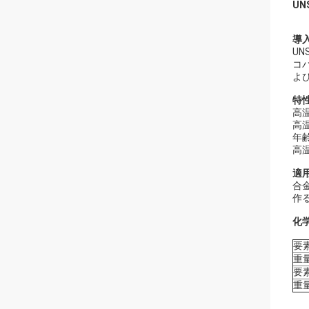
UN
導
UN
コ
よ
特
高
高
年齢
高
適
合
作
化
要
重
要
重