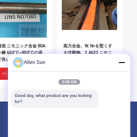
造 ニモニック合金 80A
高力合金、W. Nrを堅くす
棒 650°C~850°Cの温
る沈殿物。2.4632 ニモニ
で良いスリップ抵抗性能
ック 90棒
Allen Sun
ベストプライス
ベストプライス
2:58 AM
Good day, what product are you looking 
for?
製品
ニッケルのコバルトの合金
インコネルのニッケル合金