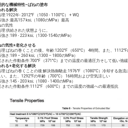
型的な機械特性–ばねの塗布
われる解決
:1922年- 2012°F （1050 - 1100°C） + WQ
強さ:最高157 ksi;（1080のMPa）最高
ねの気性
処理:供給された状態ように。
強さ:189 - 223 ksi;（1300-1540のMPa）
ねの気性+老化させる
理:ばねの巻くことの後。年齢:1202°F （650°C） 4時間。また、1112
強さ:189 – 260 ksi;（1300 – 1800のMPa）
された作動条件:700°F （371°C）までの温度の最適圧力そして低い弛緩
われる+老化する解決
理:ばねの巻くことの後:解決熱御馳走:1976°F （1080°C）冷却する急流
い。また、1292°Fの年齢（700°C） 16時間および空気涼しい
さ:145 - 203 ksi;（1080 - 1400のMPa）
された作動条件:1112°F （600°C）までの温度の弛緩への最適抵抗