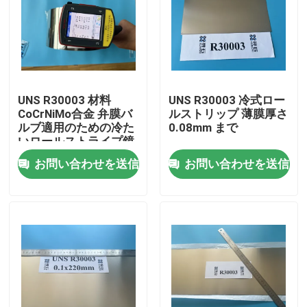
UNS R30003 材料
UNS R30003 冷式ロー
CoCrNiMo合金 弁膜バ
ルストリップ 薄膜厚さ
ルブ適用のための冷た
0.08mm まで
いロールストライプ鏡
仕上げ
お問い合わせを送信
お問い合わせを送信
家へ
製品
ビデオ