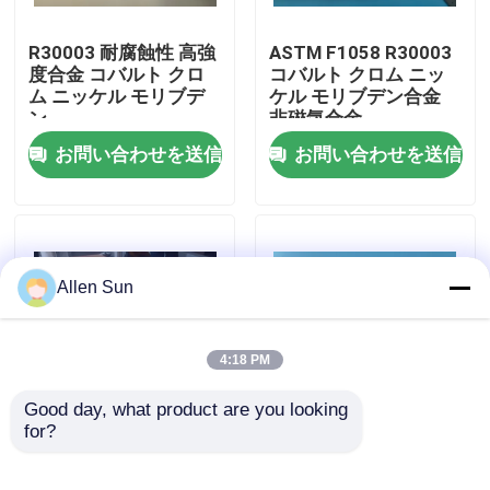
R30003 耐腐蝕性 高強
ASTM F1058 R30003
わたしたち に つい て
度合金 コバルト クロ
コバルト クロム ニッ
ム ニッケル モリブデ
ケル モリブデン合金
ン
非磁気合金
工場 ツアー
お問い合わせを送信
お問い合わせを送信
品質管理
連絡 ください
Allen Sun
ニュース
4:18 PM
事件
Good day, what product are you looking 
for?
R30003 冷式ロールス
直径0.50mm 磁気セン
トリップ 薄膜厚さ
サー用の磁気感知線
引金 を 求め て ください
0.08mm-2.0mm 幅