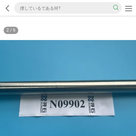
2
/
6