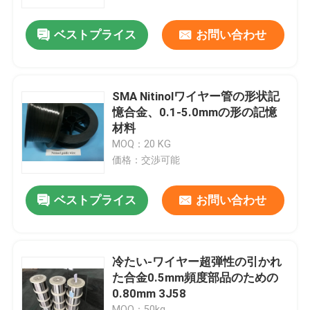
ベストプライス
お問い合わせ
わたしたち に つい て
工場 ツアー
SMA Nitinolワイヤー管の形状記
憶合金、0.1-5.0mmの形の記憶
品質管理
材料
MOQ：20 KG
価格：交渉可能
連絡 ください
ベストプライス
お問い合わせ
ニュース
事件
冷たい-ワイヤー超弾性の引かれ
た合金0.5mm頻度部品のための
0.80mm 3J58
引金 を 求め て ください
MOQ：50kg