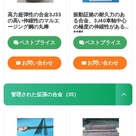
高力超弾性の合金3J33
振動証拠の耐久力のあ
の高い伸縮性のマルエ
る合金、3J40車軸中心
ージング鋼の丸棒
の極度の伸縮性がある
材料
ベストプライス
ベストプライス
お問い合わせ
お問い合わせ
管理された拡張の合金
(35)