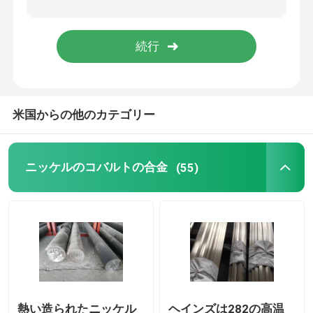
Incoloyの合金
モネルのニッケル合金
米国からの他のカテゴリー
ニモニックの合金
ニトロニックの合金
ニッケルのコバルトの合金
(55)
特別なステンレス鋼
永久マグネット合金
TI TA NB ZR合金
熱い造られたニッケル
ヘインズは282の高温