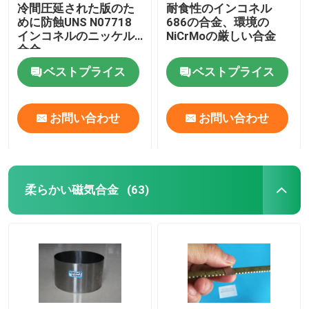
冷間圧延された版のた
耐食性のインコネル
めに防蝕UNS N07718
686の合金、環境の
インコネルのニッケル
NiCrMoの厳しい合金
合金
ベストプライス
ベストプライス
お問い合わせ
お問い合わせ
柔らかい磁気合金
(63)