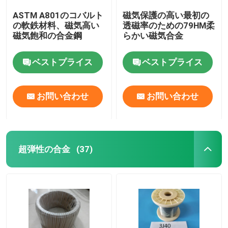
ASTM A801のコバルト
磁気保護の高い最初の
の軟鉄材料、磁気高い
透磁率のための79HM柔
磁気飽和の合金鋼
らかい磁気合金
ベストプライス
ベストプライス
お問い合わせ
お問い合わせ
超弾性の合金
(37)