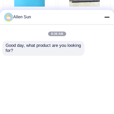
Kovarの管の管理された
拡張のKovarの熱い造ら
Allen Sun
拡張はO.D. 0.2-8mmの
れた管理された合金、
厚さ0.015-0.5mmを合
丸棒のガラス シーリン
金にします
グ合金
8:36 AM
ベストプライス
ベストプライス
Good day, what product are you looking 
for?
お問い合わせ
お問い合わせ
多くを見て下さい
ホーム
企業情報
お問い合わせ
Desktop Site
地図
Privacy Policy