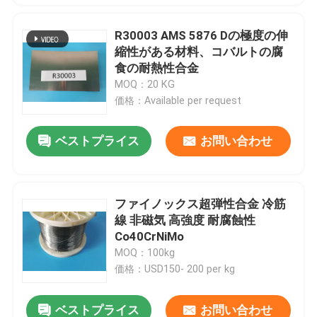
R30003 AMS 5876 Dの極度の伸
縮性がある材料、コバルトの腐
食の耐熱性合金
MOQ：20 KG
価格：Available per request
ベストプライス
お問い合わせ
ファイノックス超弾性合金 冷筋
線 非磁気 高強度 耐腐蝕性
Co40CrNiMo
MOQ：100kg
価格：USD150- 200 per kg
ベストプライス
お問い合わせ