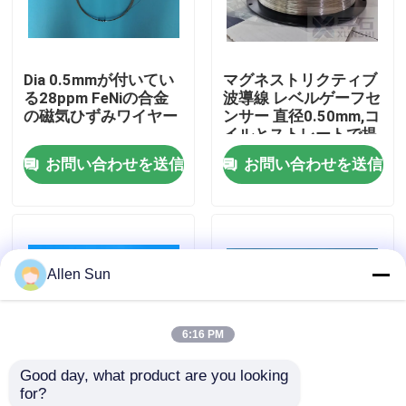
わたしたち に つい て
Dia 0.5mmが付いてい
マグネストリクティブ
る28ppm FeNiの合金
波導線 レベルゲーフセ
工場 ツアー
の磁気ひずみワイヤー
ンサー 直径0.50mm,コ
イルとストレートで提
供
お問い合わせを送信
お問い合わせを送信
品質管理
連絡 ください
Allen Sun
ニュース
6:16 PM
事件
Good day, what product are you looking 
for?
引金 を 求め て ください
WS050 新しく導入さ
FeNiの合金の調査の