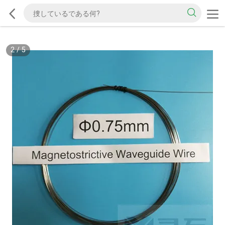
2
/
5