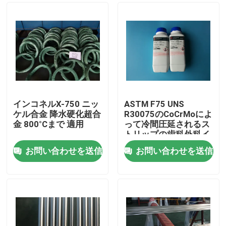
インコネルX-750 ニッ
ASTM F75 UNS
ケル合金 降水硬化超合
R30075のCoCrMoによ
金 800°Cまで 適用
って冷間圧延されるス
トリップの歯科外科イ
ンプラント塗布
お問い合わせを送信
お問い合わせを送信
家へ
製品
ビデオ