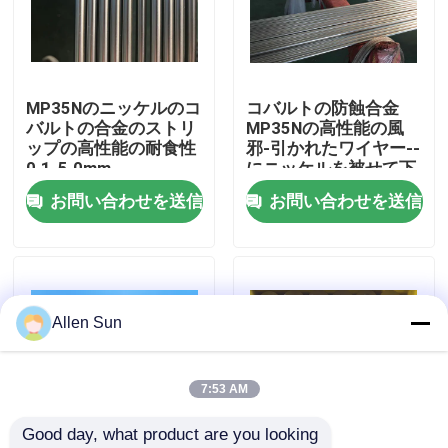
わたしたち に つい て
MP35Nのニッケルのコ
コバルトの防蝕合金
工場 ツアー
バルトの合金のストリ
MP35Nの高性能の風
ップの高性能の耐食性
邪-引かれたワイヤー--
0.1-5.0mm
にニッケルを被せて下
品質管理
さい
お問い合わせを送信
お問い合わせを送信
連絡 ください
ニュース
Allen Sun
事件
7:53 AM
Good day, what product are you looking 
引金 を 求め て ください