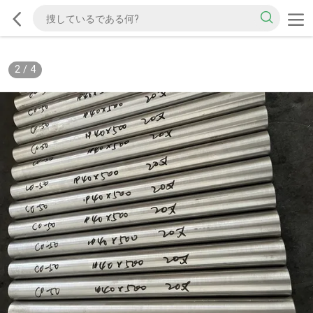
2
/
4