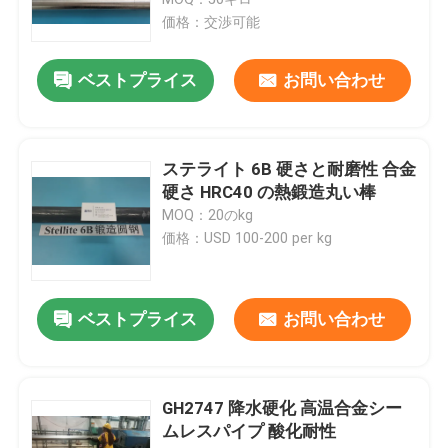
価格：交渉可能
ニッケルのコバルトの合金
ベストプライス
お問い合わせ
インコネルのニッケル合金
ステライト 6B 硬さと耐磨性 合金
柔らかい磁気合金
硬さ HRC40 の熱鍛造丸い棒
MOQ：20のkg
価格：USD 100-200 per kg
超弾性の合金
管理された拡張の合金
ベストプライス
お問い合わせ
磁気ひずみ材料
GH2747 降水硬化 高温合金シー
ムレスパイプ 酸化耐性
ハステロイ の合金