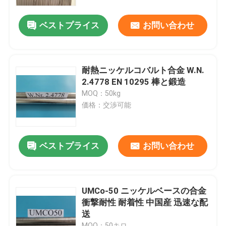
ベストプライス
お問い合わせ
わたしたち に つい て
工場 ツアー
耐熱ニッケルコバルト合金 W.N.
2.4778 EN 10295 棒と鍛造
品質管理
MOQ：50kg
価格：交渉可能
連絡 ください
ベストプライス
お問い合わせ
ニュース
事件
UMCo-50 ニッケルベースの合金
衝撃耐性 耐着性 中国産 迅速な配
送
引金 を 求め て ください
MOQ：50キロ