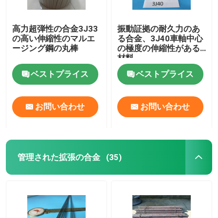
高力超弾性の合金3J33
振動証拠の耐久力のあ
の高い伸縮性のマルエ
る合金、3J40車軸中心
ージング鋼の丸棒
の極度の伸縮性がある
材料
ベストプライス
ベストプライス
お問い合わせ
お問い合わせ
管理された拡張の合金
(35)