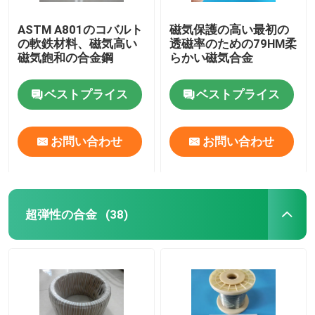
ASTM A801のコバルト
磁気保護の高い最初の
の軟鉄材料、磁気高い
透磁率のための79HM柔
磁気飽和の合金鋼
らかい磁気合金
ベストプライス
ベストプライス
お問い合わせ
お問い合わせ
超弾性の合金
(38)