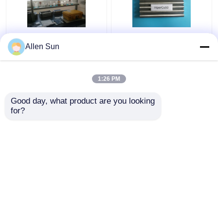
パーメンダー- 49の合
パーメンダー2V柔らか
Allen Sun
金の磁気ひずみの物質
い磁気材料、ストリッ
的で最も高い飽和磁気
プの丸棒25mm Hiperco
誘導
50の合金
1:26 PM
ベストプライス
ベストプライス
Good day, what product are you looking 
for?
お問い合わせ
お問い合わせ
多くを見て下さい
ホーム
企業情報
お問い合わせ
Desktop Site
地図
Privacy Policy