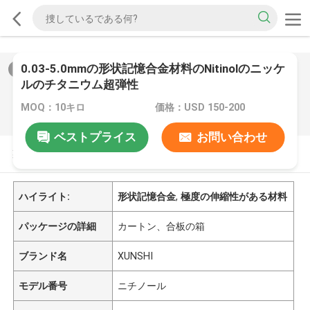
0.03-5.0mmの形状記憶合金材料のNitinolのニッケ
2
/
0
ルのチタニウム超弾性
MOQ：10キロ
価格：USD 150-200
ベストプライス
お問い合わせ
製品の説明
ハイライト:
形状記憶合金
,
極度の伸縮性がある材料
パッケージの詳細
カートン、合板の箱
ブランド名
XUNSHI
モデル番号
ニチノール