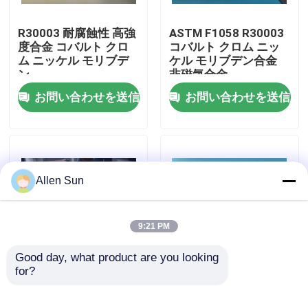
R30003 耐腐蝕性 高強
ASTM F1058 R30003
度合金 コバルト クロ
コバルト クロム ニッ
ム ニッケル モリブデ
ケル モリブデン合金
ン
非磁気合金
お問い合わせを送信
お問い合わせを送信
Allen Sun
家へ
9:21 PM
Good day, what product are you looking 
製品
for?
R30003 冷式ロールス
直径0.50mm 磁気セン
トリップ 薄膜厚さ
サー用の磁気感知線
0.08mm-2.0mm 幅
ビデオ